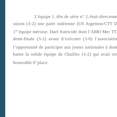
L’équipe 1, tête de série n° 2, était directement po
raison (3-2) une paire indrienne (US Argenton/CTT Déol
re
1
équipe méroise. Duel fratricide dont l’AMO Mer TT 1
demi-finale (3-2) avant d’exécuter (3-0) l’associati
l’opportunité de participer aux joutes nationales à domi
battre la solide équipe de Chailles (3-2) qui avait 
e
honorable 6
place.