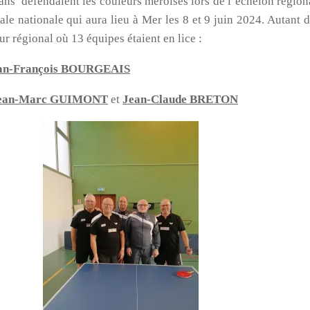
ndaient les couleurs méroises lors de l’échelon régional 
inale nationale qui aura lieu à Mer les 8 et 9 juin 2024. Autant 
r régional où 13 équipes étaient en lice :
an-François BOURGEAIS
ean-Marc GUIMONT
et
Jean-Claude BRETON