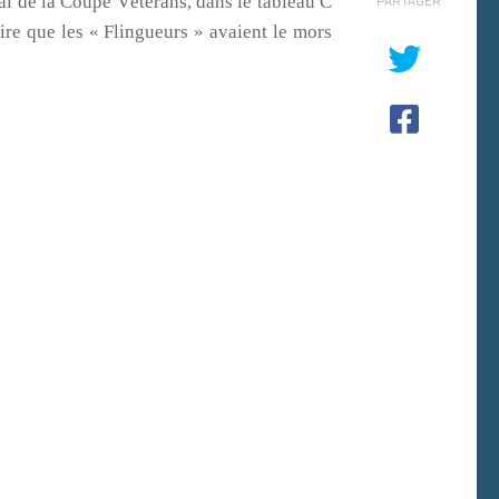
de la Coupe Vétérans, dans le tableau C
PARTAGER
dire que les « Flingueurs » avaient le mors