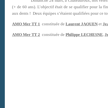
Dimanche 24 mars, à Châteauroux, nos vétérans défe
(+ de 60 ans). L’objectif était de se qualifier pour la f
aux dents ! Deux équipes s’étaient qualifiées pour ce tou
AMO Mer TT 1
constituée de
Laurent JAOUEN
et
Je
AMO Mer TT 2
constituée de
Philippe LECHESNE
,
J