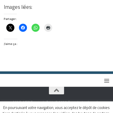
Images liées:
Partager :
J’aime ça :
A.M.O. MER Tennis de Table © 2026. Tous droits réservés.
En poursuivant votre navigation, vous acceptez le dépôt de cookies
Fièrement propulsé par
- Conçu par
Thème Hueman