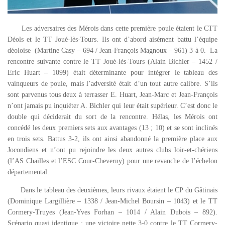
Les adversaires des Mérois dans cette première poule étaient le CTT
Déols et le TT Joué-lès-Tours. Ils ont d’abord aisément battu l’équipe
déoloise (Martine Casy – 694 / Jean-François Magnoux – 961) 3 à 0. La
rencontre suivante contre le TT Joué-lès-Tours (Alain Bichler – 1452 /
Eric Huart – 1099) était déterminante pour intégrer le tableau des
vainqueurs de poule, mais l’adversité était d’un tout autre calibre. S’ils
sont parvenus tous deux à terrasser E. Huart, Jean-Marc et Jean-François
n’ont jamais pu inquiéter A. Bichler qui leur était supérieur. C’est donc le
double qui déciderait du sort de la rencontre. Hélas, les Mérois ont
concédé les deux premiers sets aux avantages (13 ; 10) et se sont inclinés
en trois sets. Battus 3-2, ils ont ainsi abandonné la première place aux
Jocondiens et n’ont pu rejoindre les deux autres clubs loir-et-chériens
(l’AS Chailles et l’ESC Cour-Cheverny) pour une revanche de l’échelon
départemental.
Dans le tableau des deuxièmes, leurs rivaux étaient le CP du Gâtinais
(Dominique Largillière – 1338 / Jean-Michel Boursin – 1043) et le TT
Cormery-Truyes (Jean-Yves Forhan – 1014 / Alain Dubois – 892).
Scénario quasi identique : une victoire nette 3-0 contre le TT Cormery-