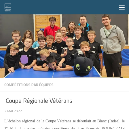
Skip to content
COMPÉTITIONS PAR ÉQUIPES
Coupe Régionale Vétérans
2 MAI 2022
L
‘échelon régional de la Coupe Vétérans se déroulait au Blanc (Indre), le
er
1
Mai. La
paire méroise constituée de Jean-François BOURGEAIS