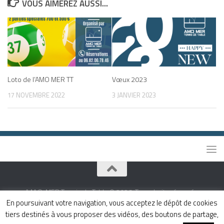
VOUS AIMEREZ AUSSI...
Loto de l’AMO MER TT
Vœux 2023
17 NOVEMBRE 2022
3 JANVIER 2023
A.M.O. MER Tennis de Table © 2026. Tous droits réservés.
En poursuivant votre navigation, vous acceptez le dépôt de cookies
Fièrement propulsé par
- Conçu par
Thème Hueman
tiers destinés à vous proposer des vidéos, des boutons de partage,