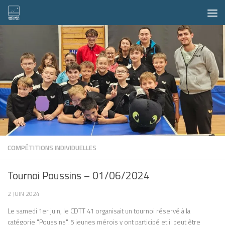
Skip to content
COMPÉTITIONS INDIVIDUELLES
Tournoi Poussins – 01/06/2024
2 JUIN 2024
Le samedi 1er juin, le CDTT 41 organisait un tournoi réservé à la
catégorie "Poussins". 5 jeunes mérois y ont participé et il peut être