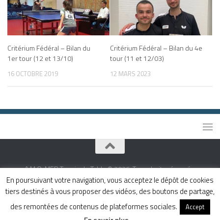
Critérium Fédéral – Bilan du
Critérium Fédéral – Bilan du 4e
1er tour (12 et 13/10)
tour (11 et 12/03)
16 OCTOBRE 2019
12 MARS 2023
A.M.O. MER Tennis de Table © 2026. Tous droits réservés.
En poursuivant votre navigation, vous acceptez le dépôt de cookies
Fièrement propulsé par
- Conçu par
Thème Hueman
tiers destinés à vous proposer des vidéos, des boutons de partage,
des remontées de contenus de plateformes sociales.
Accept